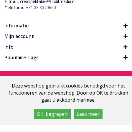
E-mail:
creaspektakel@finditmedia.nl
Telefoon:
+31 38 3370660
Informatie
Mijn account
Info
Populaire Tags
Copyright HobbyBeurzen.com
Deze webshop gebruikt cookies benodigd voor het
functioneren van de webshop. Door op OK te drukken
gaat u akkoord hiermee.
OK, begrepen!
Lees meer